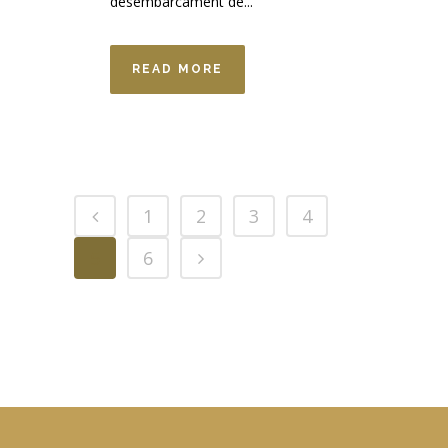
desembarcament de...
READ MORE
1
2
3
4
5
6