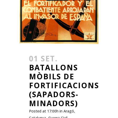
01 SET.
BATALLONS
MÒBILS DE
FORTIFICACIONS
(SAPADORS-
MINADORS)
Posted at 17:00h
in
Aragó
,
Catalunya
,
Guerra Civil