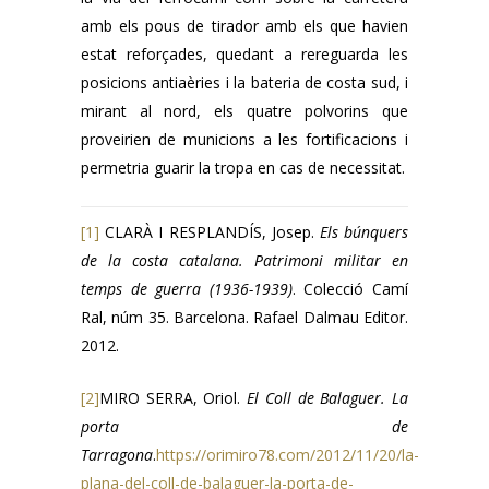
amb els pous de tirador amb els que havien
estat reforçades, quedant a rereguarda les
posicions antiaèries i la bateria de costa sud, i
mirant al nord, els quatre polvorins que
proveirien de municions a les fortificacions i
permetria guarir la tropa en cas de necessitat.
[1]
CLARÀ I RESPLANDÍS, Josep.
Els búnquers
de la costa catalana. Patrimoni militar en
temps de guerra (1936-1939)
. Colecció Camí
Ral, núm 35. Barcelona. Rafael Dalmau Editor.
2012.
[2]
MIRO SERRA, Oriol.
El Coll de Balaguer. La
porta de
Tarragona
.
https://orimiro78.com/2012/11/20/la-
plana-del-coll-de-balaguer-la-porta-de-