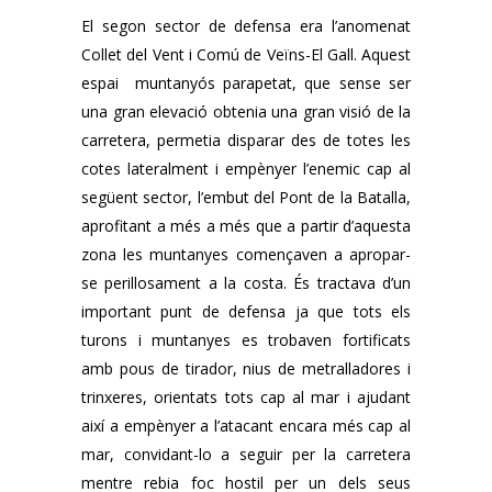
El segon sector de defensa era l’anomenat
Collet del Vent i Comú de Veïns-El Gall. Aquest
espai muntanyós parapetat, que sense ser
una gran elevació obtenia una gran visió de la
carretera, permetia disparar des de totes les
cotes lateralment i empènyer l’enemic cap al
següent sector, l’embut del Pont de la Batalla,
aprofitant a més a més que a partir d’aquesta
zona les muntanyes començaven a apropar-
se perillosament a la costa. És tractava d’un
important punt de defensa ja que tots els
turons i muntanyes es trobaven fortificats
amb pous de tirador, nius de metralladores i
trinxeres, orientats tots cap al mar i ajudant
així a empènyer a l’atacant encara més cap al
mar, convidant-lo a seguir per la carretera
mentre rebia foc hostil per un dels seus