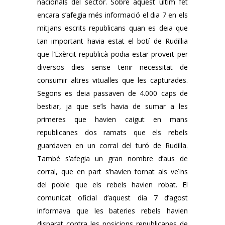
nacionals del sector. Sobre aquest últim fet
encara s’afegia més informació el dia 7 en els
mitjans escrits republicans quan es deia que
tan important havia estat el botí de Rudillia
que l’Exèrcit republicà podia estar proveït per
diversos dies sense tenir necessitat de
consumir altres vitualles que les capturades.
Segons es deia passaven de 4.000 caps de
bestiar, ja que se’ls havia de sumar a les
primeres que havien caigut en mans
republicanes dos ramats que els rebels
guardaven en un corral del turó de Rudilla.
També s’afegia un gran nombre d’aus de
corral, que en part s’havien tornat als veïns
del poble que els rebels havien robat. El
comunicat oficial d’aquest dia 7 d’agost
informava que les bateries rebels havien
disparat contra les posicions republicanes de