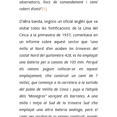
observatoris, llocs de comandament i camí
cobert d’unió
“
[1]
.
D’altra banda, segons un oficial anglès que va
visitar totes les fortificacions de la Línia del
Cinca a la primavera de 1937, comentava en
un informe sobre aquest sector que “
una
milla al Nord d’on acaben les trinxeres del
costat Nord del quilòmetre 428, es ha emplaçat
una bateria per a canons de 105 mm. Perquè
els canons puguin col·locar-se en aquest
emplaçament, s’ha construït un camí de 7
milles; que comença a la carretera a la sortida
del poble de Velilla de Cinca i puja a l’altiplà
dels “Monegros” vorejant els barrancs. A una
milla i mitja al Sud de la trinxera Sud s’ha
emplaçat una altra bateria anàloga, però el
camí per arribar-hi ja estava construït; només