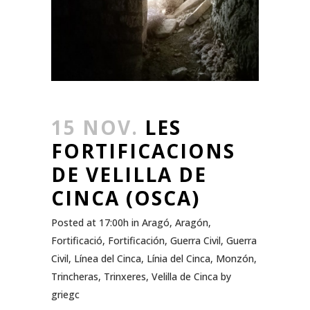
15 NOV.
LES
FORTIFICACIONS
DE VELILLA DE
CINCA (OSCA)
Posted at 17:00h
in
Aragó
,
Aragón
,
Fortificació
,
Fortificación
,
Guerra Civil
,
Guerra
Civil
,
Línea del Cinca
,
Línia del Cinca
,
Monzón
,
Trincheras
,
Trinxeres
,
Velilla de Cinca
by
griegc