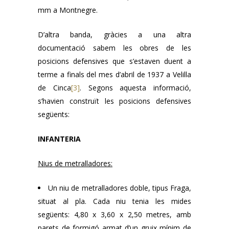
mm a Montnegre.
D’altra banda, gràcies a una altra
documentació sabem les obres de les
posicions defensives que s’estaven duent a
terme a finals del mes d’abril de 1937 a Velilla
de Cinca
[3]
. Segons aquesta informació,
s’havien construït les posicions defensives
següents:
INFANTERIA
Nius de metralladores:
Un niu de metralladores doble, tipus Fraga,
situat al pla. Cada niu tenia les mides
següents: 4,80 x 3,60 x 2,50 metres, amb
parets de formigó armat d’un gruix mínim de