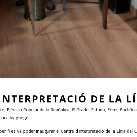
INTERPRETACIÓ DE LA L
te
,
Ejército Popular de la República
,
El Grado
,
Estada
,
Fonz
,
Fortifica
Cinca
by
griegc
 per fi es va poder inaugurar el Centre d’Interpretació de la Línia de