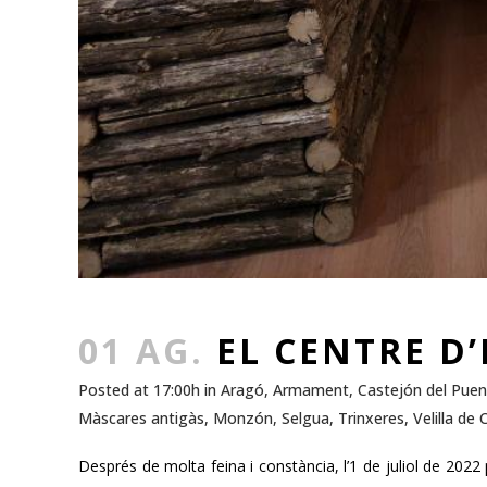
01 AG.
EL CENTRE D’
Posted at 17:00h
in
Aragó
,
Armament
,
Castejón del Puen
Màscares antigàs
,
Monzón
,
Selgua
,
Trinxeres
,
Velilla de 
Després de molta feina i constància, l’1 de juliol de 2022