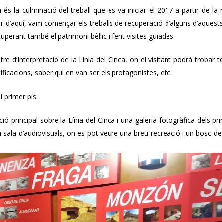
 és la culminació del treball que es va iniciar el 2017 a partir de la re
ir d’aquí, vam començar els treballs de recuperació d’alguns d’aquests 
perant també el patrimoni bèl·lic i fent visites guiades.
re d’Interpretació de la Línia del Cinca, on el visitant podrà trobar
tificacions, saber qui en van ser els protagonistes, etc.
i primer pis.
cció principal sobre la Línia del Cinca i una galeria fotogràfica dels 
na sala d’audiovisuals, on es pot veure una breu recreació i un bosc de