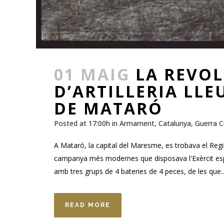
01 MAIG
LA REVOL
D’ARTILLERIA LL
DE MATARÓ
Posted at 17:00h
in
Armament
,
Catalunya
,
Guerra Ci
A Mataró, la capital del Maresme, es trobava el Regi
campanya més modernes que disposava l'Exèrcit es
amb tres grups de 4 bateries de 4 peces, de les que..
READ MORE