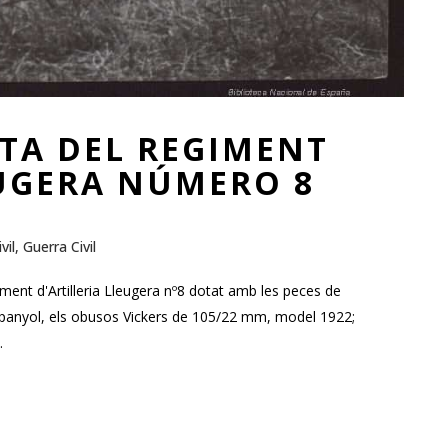
TA DEL REGIMENT
EUGERA NÚMERO 8
vil
,
Guerra Civil
ment d'Artilleria Lleugera nº8 dotat amb les peces de
panyol, els obusos Vickers de 105/22 mm, model 1922;
.