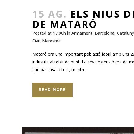
15 AG.
ELS NIUS 
DE MATARÓ
Posted at 17:00h
in
Armament
,
Barcelona
,
Catalun
Civil
,
Maresme
Mataró era una important població fabril amb uns 28.
indústria al teixit de punt. La seva extensió era de mé
que passava a l'est, mentre...
READ MORE