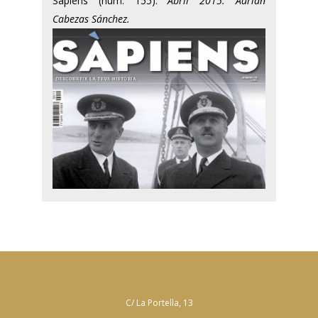
Sàpiens (núm. 155).
Abril 2015. Adrián
Cabezas Sánchez.
C/ La Portella, 13