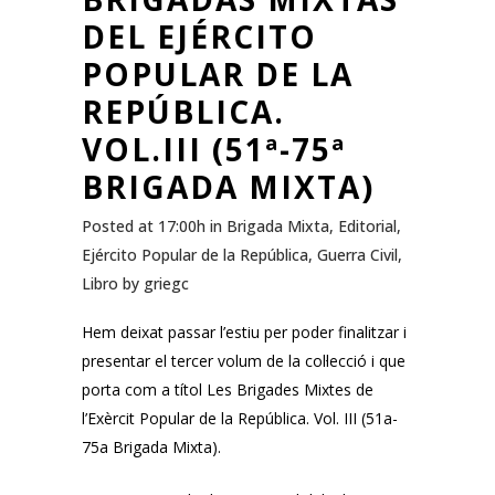
DEL EJÉRCITO
POPULAR DE LA
REPÚBLICA.
VOL.III (51ª-75ª
BRIGADA MIXTA)
Posted at 17:00h
in
Brigada Mixta
,
Editorial
,
Ejército Popular de la República
,
Guerra Civil
,
Libro
by
griegc
Hem deixat passar l’estiu per poder finalitzar i
presentar el tercer volum de la col·lecció i que
porta com a títol Les Brigades Mixtes de
l’Exèrcit Popular de la República.
Vol.
III (51a-
75a Brigada Mixta).