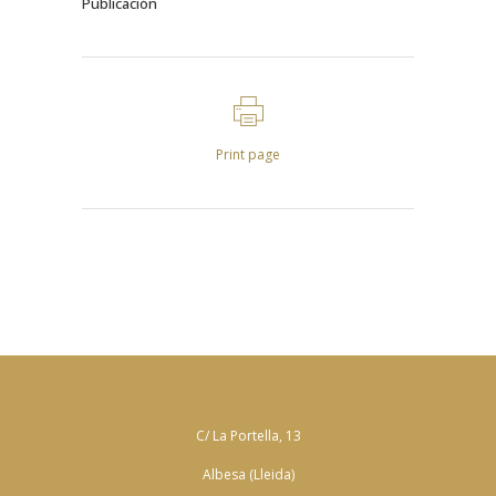
Publicación
Print page
C/ La Portella, 13
Albesa (Lleida)