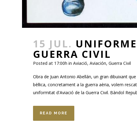
15 JUL.
UNIFORMES
GUERRA CIVIL
Posted at 17:00h
in
Aviació
,
Aviación
,
Guerra Civil
Obra de Juan Antonio Abellán, un gran dibuixant que 
bèl·lica, concretament a la guerra aèria, volem resca
uniformitat d'Aviació de la Guerra Civil. Bàndol Rep
READ MORE