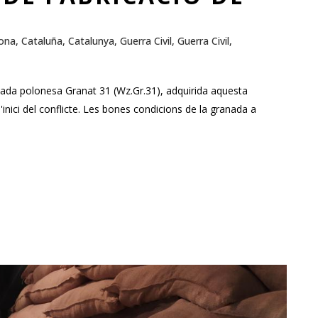
ona
,
Cataluña
,
Catalunya
,
Guerra Civil
,
Guerra Civil
,
nada polonesa Granat 31 (Wz.Gr.31), adquirida aquesta
'inici del conflicte. Les bones condicions de la granada a