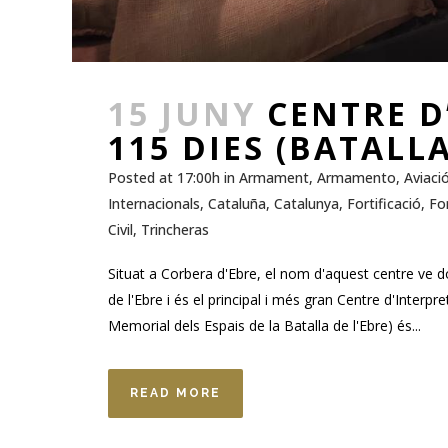
15 JUNY
CENTRE D
115 DIES (BATALLA
Posted at 17:00h
in
Armament
,
Armamento
,
Aviaci
Internacionals
,
Cataluña
,
Catalunya
,
Fortificació
,
For
Civil
,
Trincheras
Situat a Corbera d'Ebre, el nom d'aquest centre ve d
de l'Ebre i és el principal i més gran Centre d'Inte
Memorial dels Espais de la Batalla de l'Ebre) és...
READ MORE