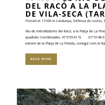
DEL RACÓ A LA PL
DE VILA-SECA (T
Posted at 17:00h
in
Catalunya
,
Defensa de costes
,
Niu de metralladores del Racó, a la Platja de La Pin
quadrats Coordenades: 41º3'59.41 N 01º10'48.533 
extrem de la Platja de La Pineda, conegut com el Racó
READ MORE