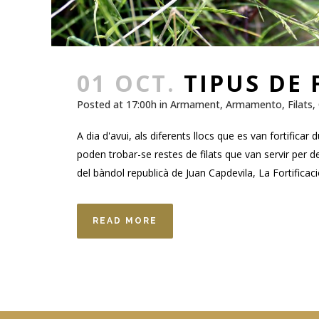
01 OCT.
TIPUS DE 
Posted at 17:00h
in
Armament
,
Armamento
,
Filats
,
A dia d'avui, als diferents llocs que es van fortifica
poden trobar-se restes de filats que van servir per de
del bàndol republicà de Juan Capdevila, La Fortificació
READ MORE