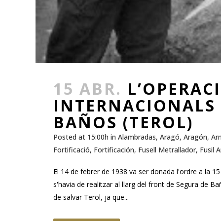
15 ABR.
L’OPERACI
INTERNACIONALS 
BAÑOS (TEROL)
Posted at 15:00h
in
Alambradas
,
Aragó
,
Aragón
,
Ar
Fortificació
,
Fortificación
,
Fusell Metrallador
,
Fusil 
El 14 de febrer de 1938 va ser donada l'ordre a la 15
s'havia de realitzar al llarg del front de Segura de B
de salvar Terol, ja que...