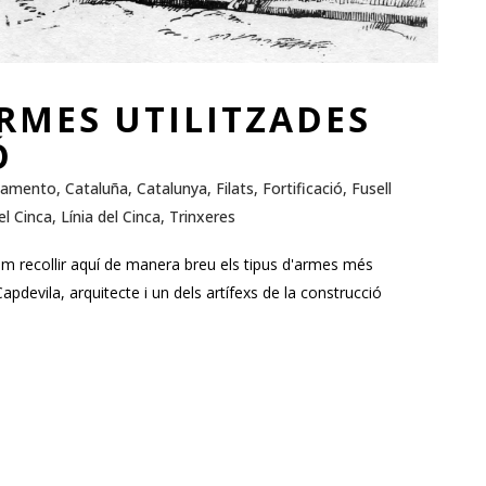
ARMES UTILITZADES
Ó
amento
,
Cataluña
,
Catalunya
,
Filats
,
Fortificació
,
Fusell
el Cinca
,
Línia del Cinca
,
Trinxeres
 recollir aquí de manera breu els tipus d'armes més
Capdevila, arquitecte i un dels artífexs de la construcció