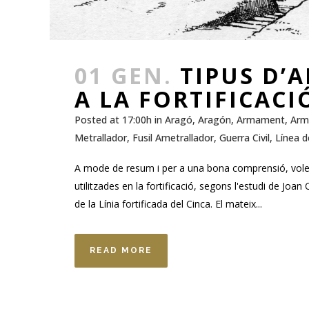
01 GEN.
TIPUS D’
A LA FORTIFICACI
Posted at 17:00h
in
Aragó
,
Aragón
,
Armament
,
Arm
Metrallador
,
Fusil Ametrallador
,
Guerra Civil
,
Línea d
A mode de resum i per a una bona comprensió, volem
utilitzades en la fortificació, segons l'estudi de Joan 
de la Línia fortificada del Cinca. El mateix...
READ MORE