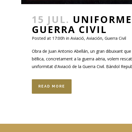
15 JUL.
UNIFORMES
GUERRA CIVIL
Posted at 17:00h
in
Aviació
,
Aviación
,
Guerra Civil
Obra de Juan Antonio Abellán, un gran dibuixant que 
bèl·lica, concretament a la guerra aèria, volem resca
uniformitat d'Aviació de la Guerra Civil. Bàndol Rep
READ MORE