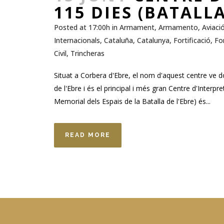
115 DIES (BATALLA
Posted at 17:00h
in
Armament
,
Armamento
,
Aviaci
Internacionals
,
Cataluña
,
Catalunya
,
Fortificació
,
For
Civil
,
Trincheras
Situat a Corbera d'Ebre, el nom d'aquest centre ve d
de l'Ebre i és el principal i més gran Centre d'Inte
Memorial dels Espais de la Batalla de l'Ebre) és...
READ MORE