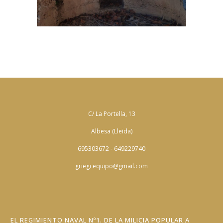
C/ La Portella, 13
Albesa (Lleida)
695303672 - 649229740
griegcequipo@gmail.com
EL REGIMIENTO NAVAL Nº1. DE LA MILICIA POPULAR A