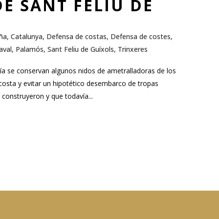
E SANT FELIU DE
ña
,
Catalunya
,
Defensa de costas
,
Defensa de costes
,
aval
,
Palamós
,
Sant Feliu de Guíxols
,
Trinxeres
vía se conservan algunos nidos de ametralladoras de los
costa y evitar un hipotético desembarco de tropas
 construyeron y que todavía...