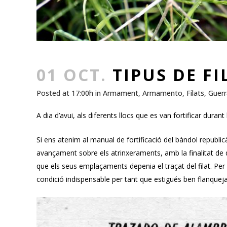
01 OCT.
TIPUS DE FI
Posted at 17:00h
in
Armament
,
Armamento
,
Filats
,
Guerra
A dia d’avui, als diferents llocs que es van fortificar duran
Si ens atenim al manual de fortificació del bàndol republi
avançament sobre els atrinxeraments, amb la finalitat de d
que els seus emplaçaments depenia el traçat del filat. Per
condició indispensable per tant que estigués ben flanquej