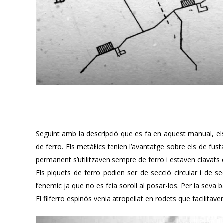
Seguint amb la descripció que es fa en aquest manual, els f
de ferro. Els metàl·lics tenien l’avantatge sobre els de fus
permanent s’utilitzaven sempre de ferro i estaven clavats
Els piquets de ferro podien ser de secció circular i de se
l’enemic ja que no es feia soroll al posar-los. Per la sev
El filferro espinós venia atropellat en rodets que facilitave