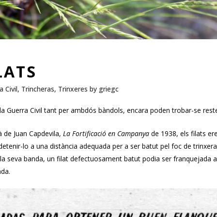
LATS
 Civil
,
Trincheras
,
Trinxeres
by
griegc
t la Guerra Civil tant per ambdós bàndols, encara poden trobar-se restes
cà de Juan Capdevila,
La Fortificació en Campanya
de 1938, els filats er
etenir-lo a una distància adequada per a ser batut pel foc de trinxera
 la seva banda, un filat defectuosament batut podia ser franquejada amb
ada.