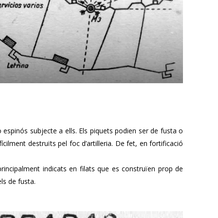
o espinós subjecte a ells. Els piquets podien ser de fusta o
lment destruïts pel foc d’artilleria. De fet, en fortificació
 principalment indicats en filats que es construïen prop de
ls de fusta.