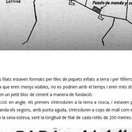
ilats estaven formats per files de piquets inflats a terra i per filferr
ta que eren menys visibles, no es podrien amb el temps i eren més difíci
 en un petit bloc de ciment a manera de fundació.
cció en angle; els primers s’introduïen a la terra a rosca, i estaven
a banda els segons, amb punta aguda, s’introduïen a cops de mall com e
n la seva estesa, sent la longitud de filat de cada rotllo de 250 metres.