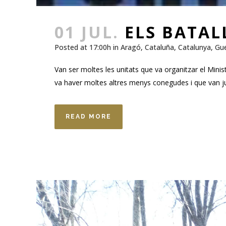
01 JUL.
ELS BATAL
Posted at 17:00h
in
Aragó
,
Cataluña
,
Catalunya
,
Gue
Van ser moltes les unitats que va organitzar el Minis
va haver moltes altres menys conegudes i que van ju
READ MORE