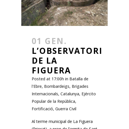
01 GEN.
L’OBSERVATORI
DE LA
FIGUERA
Posted at 17:00h
in
Batalla de
l'Ebre
,
Bombardeigs
,
Brigades
Internacionals
,
Catalunya
,
Ejército
Popular de la República
,
Fortificació
,
Guerra Civil
Al terme municipal de La Figuera
(Priorat), a prop de l'ermita de Sant