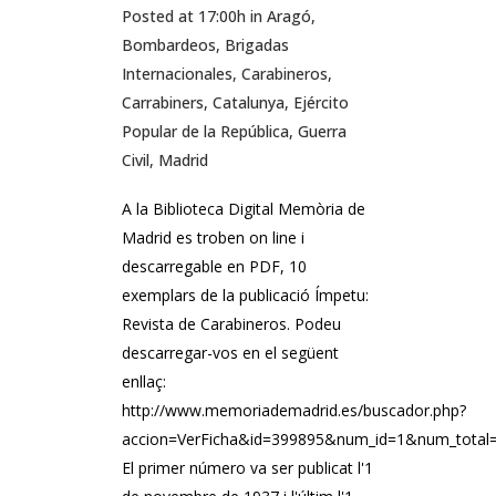
Posted at 17:00h
in
Aragó
,
Bombardeos
,
Brigadas
Internacionales
,
Carabineros
,
Carrabiners
,
Catalunya
,
Ejército
Popular de la República
,
Guerra
Civil
,
Madrid
A la Biblioteca Digital Memòria de
Madrid es troben on line i
descarregable en PDF, 10
exemplars de la publicació Ímpetu:
Revista de Carabineros. Podeu
descarregar-vos en el següent
enllaç:
http://www.memoriademadrid.es/buscador.php?
accion=VerFicha&id=399895&num_id=1&num_total
El primer número va ser publicat l'1