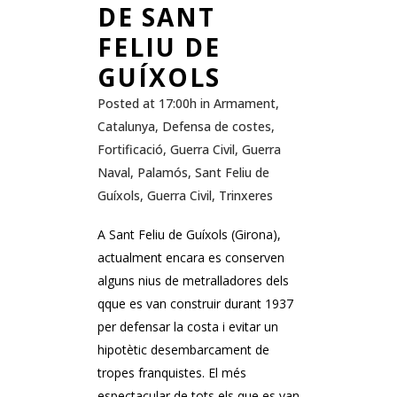
DE SANT
FELIU DE
GUÍXOLS
Posted at 17:00h
in
Armament
,
Catalunya
,
Defensa de costes
,
Fortificació
,
Guerra Civil
,
Guerra
Naval
,
Palamós
,
Sant Feliu de
Guíxols
,
Guerra Civil
,
Trinxeres
A Sant Feliu de Guíxols (Girona),
actualment encara es conserven
alguns nius de metralladores dels
qque es van construir durant 1937
per defensar la costa i evitar un
hipotètic desembarcament de
tropes franquistes. El més
espectacular de tots els que es van