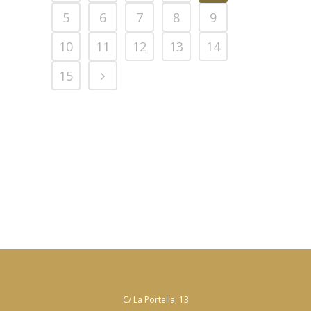
5
6
7
8
9
10
11
12
13
14
15
C/ La Portella, 13