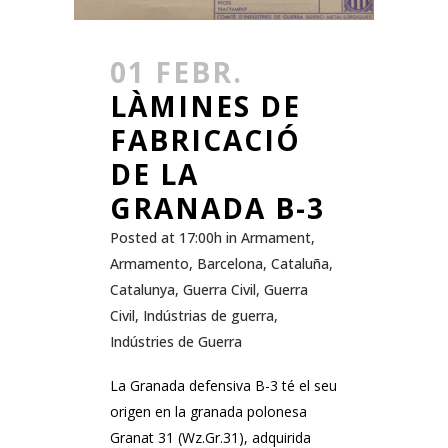
01 FEBR.
LÀMINES DE
FABRICACIÓ
DE LA
GRANADA B-3
Posted at 17:00h
in
Armament
,
Armamento
,
Barcelona
,
Cataluña
,
Catalunya
,
Guerra Civil
,
Guerra
Civil
,
Indústrias de guerra
,
Indústries de Guerra
La Granada defensiva B-3 té el seu
origen en la granada polonesa
Granat 31 (Wz.Gr.31), adquirida