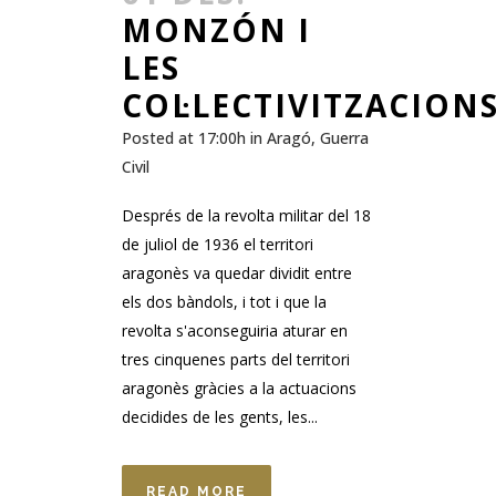
MONZÓN I
LES
COL·LECTIVITZACION
Posted at 17:00h
in
Aragó
,
Guerra
Civil
Després de la revolta militar del 18
de juliol de 1936 el territori
aragonès va quedar dividit entre
els dos bàndols, i tot i que la
revolta s'aconseguiria aturar en
tres cinquenes parts del territori
aragonès gràcies a la actuacions
decidides de les gents, les...
READ MORE