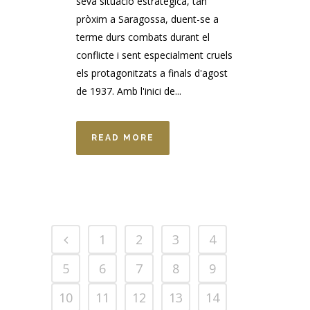
seva situació estratègica, tan
pròxim a Saragossa, duent-se a
terme durs combats durant el
conflicte i sent especialment cruels
els protagonitzats a finals d'agost
de 1937. Amb l'inici de...
READ MORE
1
2
3
4
5
6
7
8
9
10
11
12
13
14