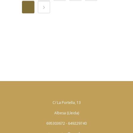
15
C/ La Portella, 13
Albesa (Lleida)
695303672 - 649229740