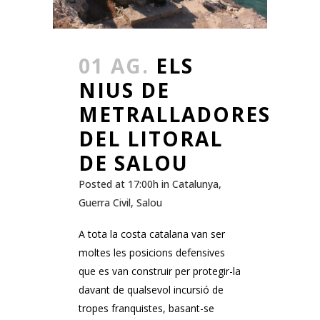
01 AG.
ELS
NIUS DE
METRALLADORES
DEL LITORAL
DE SALOU
Posted at 17:00h
in
Catalunya
,
Guerra Civil
,
Salou
A tota la costa catalana van ser
moltes les posicions defensives
que es van construir per protegir-la
davant de qualsevol incursió de
tropes franquistes, basant-se