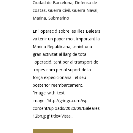
Ciudad de Barcelona
,
Defensa de
costas
,
Guerra Civil
,
Guerra Naval
,
Marina
,
Submarino
En l'operació sobre les Illes Balears
va tenir un paper molt important la
Marina Republicana, tenint una
gran activitat al llarg de tota
l'operació, tant per al transport de
tropes com per al suport de la
força expedicionària i el seu
posterior reembarcament.
[image_with_text
image='http://griegc.com/wp-
content/uploads/2020/09/Baleares-
12bn.jpg' title='Vista...