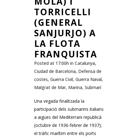
MOLA) I
TORRICELLI
(GENERAL
SANJURJO) A
LA FLOTA
FRANQUISTA
Posted at 17:00h
in
Catalunya
,
Ciudad de Barcelona
,
Defensa de
costes
,
Guerra Civil
,
Guerra Naval
,
Malgrat de Mar
,
Marina
,
Submarí
Una vegada finalitzada la
participació dels submarins italians
a aigües del Mediterrani republicà
(octubre de 1936-febrer de 1937);
el tràfic marítim entre els ports