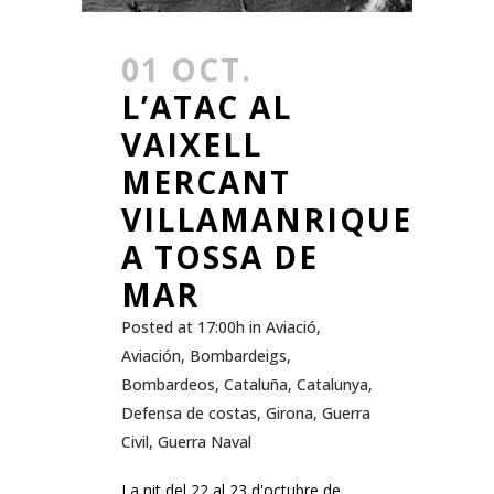
01 OCT.
L’ATAC AL
VAIXELL
MERCANT
VILLAMANRIQUE
A TOSSA DE
MAR
Posted at 17:00h
in
Aviació
,
Aviación
,
Bombardeigs
,
Bombardeos
,
Cataluña
,
Catalunya
,
Defensa de costas
,
Girona
,
Guerra
Civil
,
Guerra Naval
La nit del 22 al 23 d'octubre de