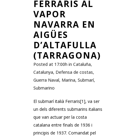
FERRARIS AL
VAPOR
NAVARRA EN
AIGÜES
D’ALTAFULLA
(TARRAGONA)
Posted at 17:00h
in
Cataluña
,
Catalunya
,
Defensa de costas
,
Guerra Naval
,
Marina
,
Submarí
,
Submarino
El submarí italià Ferraris[1], va ser
un dels diferents submarins italians
que van actuar per la costa
catalana entre finals de 1936 i
principis de 1937. Comandat pel