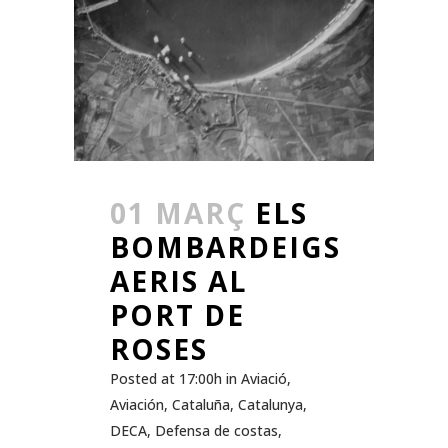
01 MARÇ
ELS
BOMBARDEIGS
AERIS AL
PORT DE
ROSES
Posted at 17:00h
in
Aviació
,
Aviación
,
Cataluña
,
Catalunya
,
DECA
,
Defensa de costas
,