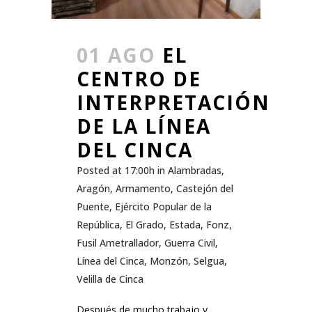
01 AGO
EL
CENTRO DE
INTERPRETACIÓN
DE LA LÍNEA
DEL CINCA
Posted at 17:00h
in
Alambradas
,
Aragón
,
Armamento
,
Castejón del
Puente
,
Ejército Popular de la
República
,
El Grado
,
Estada
,
Fonz
,
Fusil Ametrallador
,
Guerra Civil
,
Línea del Cinca
,
Monzón
,
Selgua
,
Velilla de Cinca
Después de mucho trabajo y