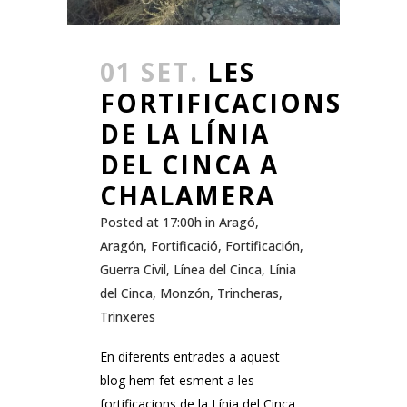
01 SET.
LES
FORTIFICACIONS
DE LA LÍNIA
DEL CINCA A
CHALAMERA
Posted at 17:00h
in
Aragó
,
Aragón
,
Fortificació
,
Fortificación
,
Guerra Civil
,
Línea del Cinca
,
Línia
del Cinca
,
Monzón
,
Trincheras
,
Trinxeres
En diferents entrades a aquest
blog hem fet esment a les
fortificacions de la Línia del Cinca,