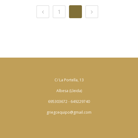
1
2
C/ La Portella, 13
Albesa (Lleida)
695303672 - 649229740
griegcequipo@gmail.com