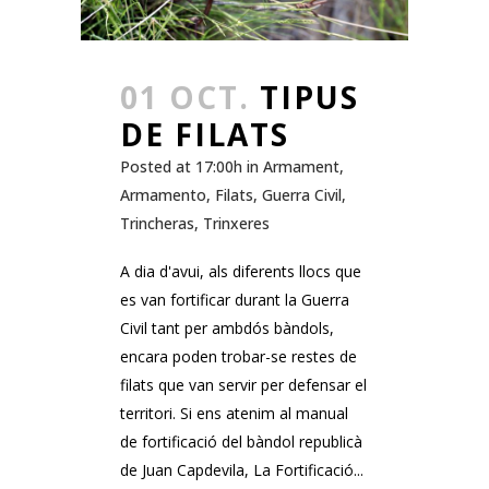
01 OCT.
TIPUS
DE FILATS
Posted at 17:00h
in
Armament
,
Armamento
,
Filats
,
Guerra Civil
,
Trincheras
,
Trinxeres
A dia d'avui, als diferents llocs que
es van fortificar durant la Guerra
Civil tant per ambdós bàndols,
encara poden trobar-se restes de
filats que van servir per defensar el
territori. Si ens atenim al manual
de fortificació del bàndol republicà
de Juan Capdevila, La Fortificació...