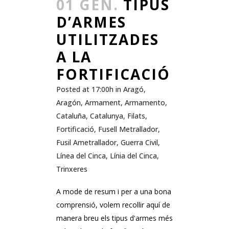
01 GEN.
TIPUS
D’ARMES
UTILITZADES
A LA
FORTIFICACIÓ
Posted at 17:00h
in
Aragó
,
Aragón
,
Armament
,
Armamento
,
Cataluña
,
Catalunya
,
Filats
,
Fortificació
,
Fusell Metrallador
,
Fusil Ametrallador
,
Guerra Civil
,
Línea del Cinca
,
Línia del Cinca
,
Trinxeres
A mode de resum i per a una bona
comprensió, volem recollir aquí de
manera breu els tipus d'armes més