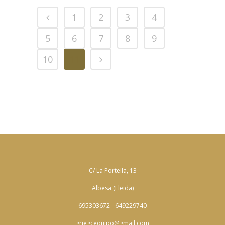
1
2
3
4
5
6
7
8
9
10
11
C/ La Portella, 13
Albesa (Lleida)
695303672 - 649229740
griegcequipo@gmail.com