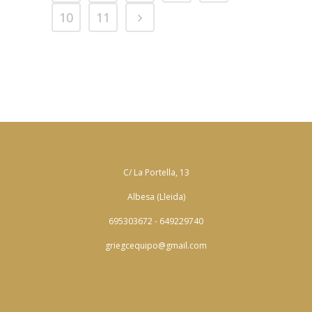
10
11
C/ La Portella, 13
Albesa (Lleida)
695303672 - 649229740
griegcequipo@gmail.com