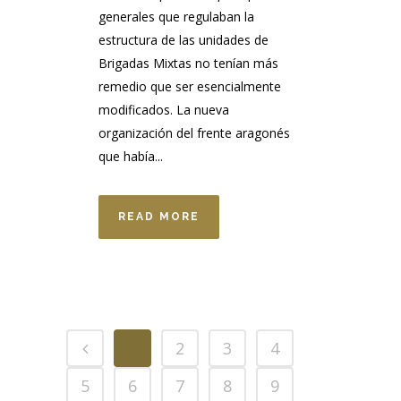
generales que regulaban la
estructura de las unidades de
Brigadas Mixtas no tenían más
remedio que ser esencialmente
modificados. La nueva
organización del frente aragonés
que había...
READ MORE
1
2
3
4
5
6
7
8
9